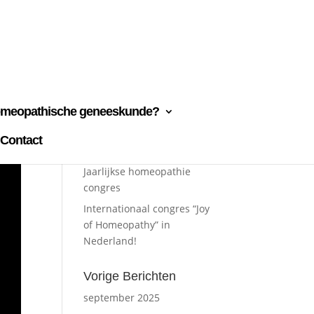
omeopathische geneeskunde?
Contact
Recente berichten
Jaarlijkse homeopathie
congres
Internationaal congres “Joy
of Homeopathy” in
Nederland!
Vorige Berichten
september 2025