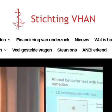
iten
Financiering van onderzoek
Nieuws
Wat is h
n
Veel gestelde vragen
Steun ons
ANBI erkend