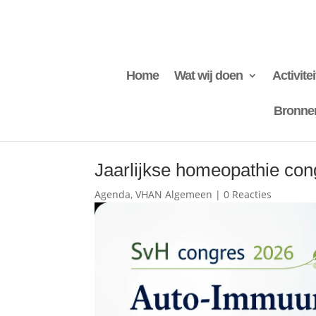
Home
Wat wij doen
Activite
Bronne
Jaarlijkse homeopathie con
Agenda
,
VHAN Algemeen
|
0 Reacties