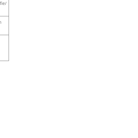
fie/
n