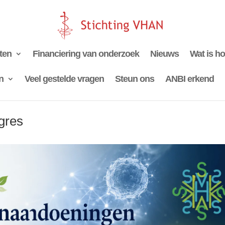
iten
Financiering van onderzoek
Nieuws
Wat is h
n
Veel gestelde vragen
Steun ons
ANBI erkend
gres