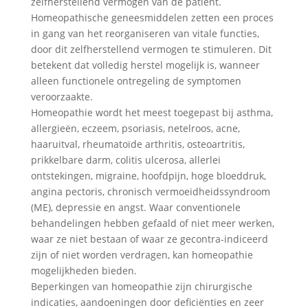
zelfherstellend vermogen van de patiënt.
Homeopathische geneesmiddelen zetten een proces
in gang van het reorganiseren van vitale functies,
door dit zelfherstellend vermogen te stimuleren. Dit
betekent dat volledig herstel mogelijk is, wanneer
alleen functionele ontregeling de symptomen
veroorzaakte.
Homeopathie wordt het meest toegepast bij asthma,
allergieën, eczeem, psoriasis, netelroos, acne,
haaruitval, rheumatoïde arthritis, osteoartritis,
prikkelbare darm, colitis ulcerosa, allerlei
ontstekingen, migraine, hoofdpijn, hoge bloeddruk,
angina pectoris, chronisch vermoeidheidssyndroom
(ME), depressie en angst. Waar conventionele
behandelingen hebben gefaald of niet meer werken,
waar ze niet bestaan of waar ze gecontra-indiceerd
zijn of niet worden verdragen, kan homeopathie
mogelijkheden bieden.
Beperkingen van homeopathie zijn chirurgische
indicaties, aandoeningen door deficiënties en zeer