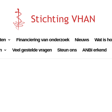
iten
Financiering van onderzoek
Nieuws
Wat is h
n
Veel gestelde vragen
Steun ons
ANBI erkend
 VHAN 2023