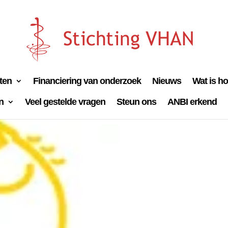
iten
Financiering van onderzoek
Nieuws
Wat is h
n
Veel gestelde vragen
Steun ons
ANBI erkend