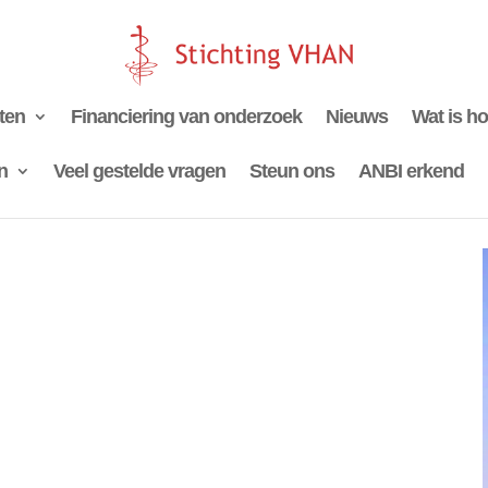
iten
Financiering van onderzoek
Nieuws
Wat is h
n
Veel gestelde vragen
Steun ons
ANBI erkend